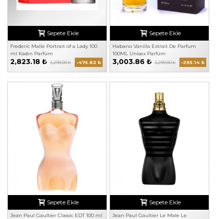
Sepete Ekle
Sepete Ekle
Frederic Malle Portrait of a Lady 100
Habano Vanilla Extrait De Parfum
ml Kadın Parfüm
100ML Unisex Parfüm
2,823.18 ₺
3,003.86 ₺
3,299.00 ₺
-475.82 ₺
3,299.00 ₺
-295.14 ₺
Sepete Ekle
Sepete Ekle
Jean Paul Gaultier Classic EDT 100 ml
Jean Paul Gaultier Le Male Le