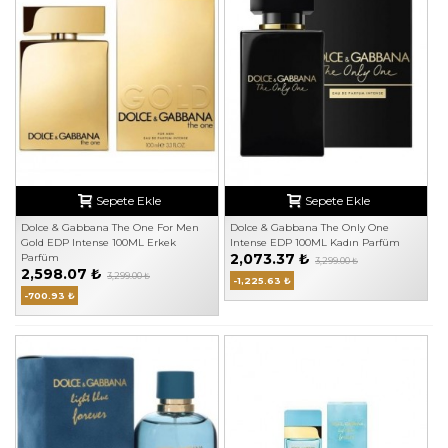
Sepete Ekle
Sepete Ekle
Dolce & Gabbana The One For Men
Dolce & Gabbana The Only One
Gold EDP Intense 100ML Erkek
Intense EDP 100ML Kadın Parfüm
2,073.37 ₺
Parfüm
3,299.00 ₺
2,598.07 ₺
3,299.00 ₺
-1,225.63 ₺
-700.93 ₺