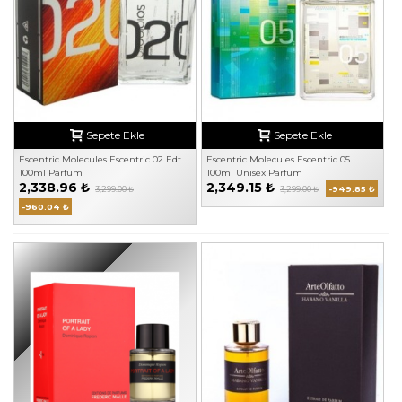
Sepete Ekle
Sepete Ekle
Escentric Molecules Escentric 02 Edt
Escentric Molecules Escentric 05
100ml Parfüm
100ml Unısex Parfum
2,338.96 ₺
2,349.15 ₺
3,299.00 ₺
3,299.00 ₺
-949.85 ₺
-960.04 ₺