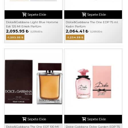
Sepete Ekle
Sepete Ekle
Dolce&Gabbana Light Blue Homme
Dolce&Gabbana The One EDP 75 ml
Edt 125 Ml Erkek Parfüm
Kadın Parfüm
2,095.95 ₺
2,064.41 ₺
3,299.00 ₺
3,299.00 ₺
-1,203.05 ₺
-1,234.59 ₺
Sepete Ekle
Sepete Ekle
Dolce&Gabbana The One EDT 100 Ml
Dolce-Gabbana Dolce Garden EDP 75