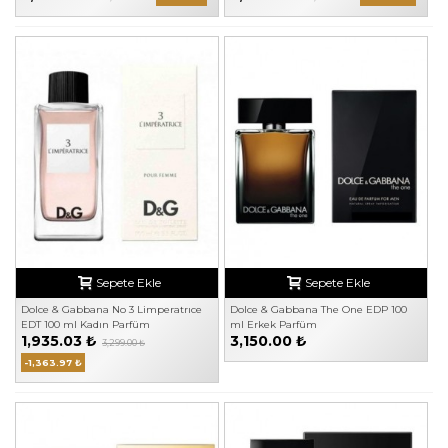
Sepete Ekle
Sepete Ekle
Dolce & Gabbana No 3 Limperatrıce
Dolce & Gabbana The One EDP 100
EDT 100 ml Kadın Parfüm
ml Erkek Parfüm
1,935.03 ₺
3,150.00 ₺
3,299.00 ₺
-1,363.97 ₺