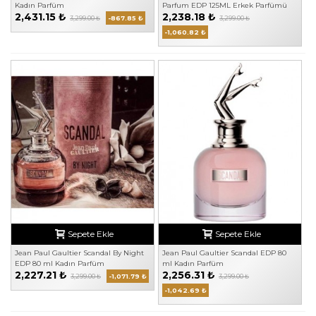
Kadın Parfüm
Parfum EDP 125ML Erkek Parfümü
2,431.15 ₺
2,238.18 ₺
3,299.00 ₺
-867.85 ₺
3,299.00 ₺
-1,060.82 ₺
Sepete Ekle
Sepete Ekle
Jean Paul Gaultier Scandal By Night
Jean Paul Gaultier Scandal EDP 80
EDP 80 ml Kadın Parfüm
ml Kadın Parfüm
2,227.21 ₺
2,256.31 ₺
3,299.00 ₺
-1,071.79 ₺
3,299.00 ₺
-1,042.69 ₺