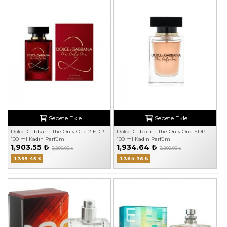
Sepete Ekle
Sepete Ekle
Dolce-Gabbana The Only One 2 EDP
Dolce-Gabbana The Only One EDP
100 ml Kadın Parfüm
100 ml Kadın Parfüm
1,903.55 ₺
1,934.64 ₺
3,299.00 ₺
3,299.00 ₺
-1,395.45 ₺
-1,364.36 ₺