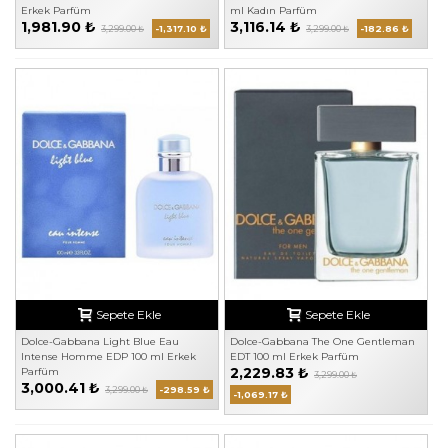
Erkek Parfüm
ml Kadın Parfüm
1,981.90 ₺
3,116.14 ₺
3,299.00 ₺
-1,317.10 ₺
3,299.00 ₺
-182.86 ₺
Sepete Ekle
Sepete Ekle
Dolce-Gabbana Light Blue Eau
Dolce-Gabbana The One Gentleman
Intense Homme EDP 100 ml Erkek
EDT 100 ml Erkek Parfüm
2,229.83 ₺
Parfüm
3,299.00 ₺
3,000.41 ₺
3,299.00 ₺
-298.59 ₺
-1,069.17 ₺