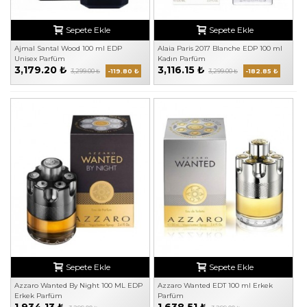
Sepete Ekle
Sepete Ekle
Ajmal Santal Wood 100 ml EDP
Alaia Paris 2017 Blanche EDP 100 ml
Unisex Parfüm
Kadın Parfüm
3,179.20 ₺
3,116.15 ₺
3,299.00 ₺
-119.80 ₺
3,299.00 ₺
-182.85 ₺
Sepete Ekle
Sepete Ekle
Azzaro Wanted By Night 100 ML EDP
Azzaro Wanted EDT 100 ml Erkek
Erkek Parfüm
Parfüm
1,934.13 ₺
1,638.51 ₺