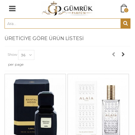
0
ÜRETICIYE GÖRE ÜRÜN LISTESI
Show
36
per page