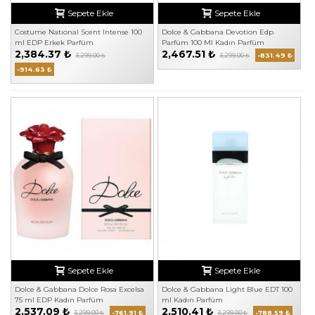
Sepete Ekle
Sepete Ekle
Costume Natıonal Scent Intense 100
Dolce & Gabbana Devotion Edp
ml EDP Erkek Parfüm
Parfüm 100 Ml Kadın Parfüm
2,384.37 ₺
2,467.51 ₺
3,299.00 ₺
3,299.00 ₺
-831.49 ₺
-914.63 ₺
Sepete Ekle
Sepete Ekle
Dolce & Gabbana Dolce Rosa Excelsa
Dolce & Gabbana Light Blue EDT 100
75 ml EDP Kadın Parfüm
ml Kadın Parfüm
2,537.09 ₺
2,510.41 ₺
3,299.00 ₺
-761.91 ₺
3,299.00 ₺
-788.59 ₺