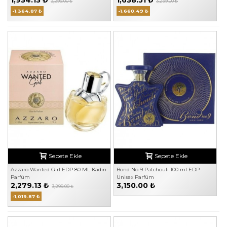
3,299.00 ₺
3,299.00 ₺
-1,364.87 ₺
-1,660.49 ₺
Sepete Ekle
Sepete Ekle
Azzaro Wanted Girl EDP 80 ML Kadın
Bond No 9 Patchouli 100 ml EDP
Parfüm
Unisex Parfüm
2,279.13 ₺
3,150.00 ₺
3,299.00 ₺
-1,019.87 ₺