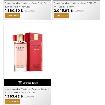
Estee Lauder Modern Muse Chic Edp
Estee Lauder Modern Muse EDP 100
100 ml Kadın Parfüm
ml Kadın Parfüm
1,880.80 ₺
2,045.97 ₺
3,299.00 ₺
3,299.00 ₺
-1,418.20 ₺
-1,253.03 ₺
Sepete Ekle
Estee Lauder Modern Muse Le Rouge
EDP 100 ml Kadın Parfüm
1,993.42 ₺
3,299.00 ₺
-1,305.58 ₺